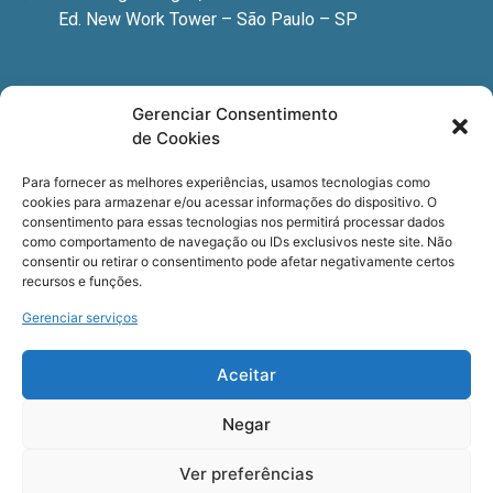
Ed. New Work Tower – São Paulo – SP
Newsletter
Gerenciar Consentimento
de Cookies
Quer receber nossa newsletter com notícias
especializadas, cursos e eventos?
Para fornecer as melhores experiências, usamos tecnologias como
cookies para armazenar e/ou acessar informações do dispositivo. O
Registre seu email.
consentimento para essas tecnologias nos permitirá processar dados
como comportamento de navegação ou IDs exclusivos neste site. Não
consentir ou retirar o consentimento pode afetar negativamente certos
recursos e funções.
Gerenciar serviços
Termos de uso
e a
Política de privacidade
.
Aceitar
Negar
Ver preferências