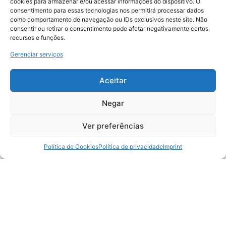
cookies para armazenar e/ou acessar informações do dispositivo. O
consentimento para essas tecnologias nos permitirá processar dados
como comportamento de navegação ou IDs exclusivos neste site. Não
LER MAIS »
consentir ou retirar o consentimento pode afetar negativamente certos
recursos e funções.
12/05/2011
Gerenciar serviços
Aceitar
2º Fórum Internacional de Gestão de
Negar
Redes de Franquias e Negócios – São
Paulo – SP
Ver preferências
Política de Cookies
Política de privacidade
Imprint
LER MAIS »
26/04/2011
Café com Franquia – ABF-RIO