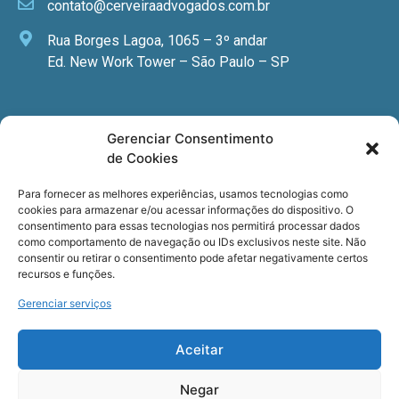
contato@cerveiraadvogados.com.br
Rua Borges Lagoa, 1065 – 3º andar
Ed. New Work Tower – São Paulo – SP
Newsletter
Gerenciar Consentimento
de Cookies
Quer receber nossa newsletter com notícias
especializadas, cursos e eventos?
Para fornecer as melhores experiências, usamos tecnologias como
cookies para armazenar e/ou acessar informações do dispositivo. O
Registre seu email.
consentimento para essas tecnologias nos permitirá processar dados
como comportamento de navegação ou IDs exclusivos neste site. Não
consentir ou retirar o consentimento pode afetar negativamente certos
recursos e funções.
Gerenciar serviços
Termos de uso
e a
Política de privacidade
.
Aceitar
Negar