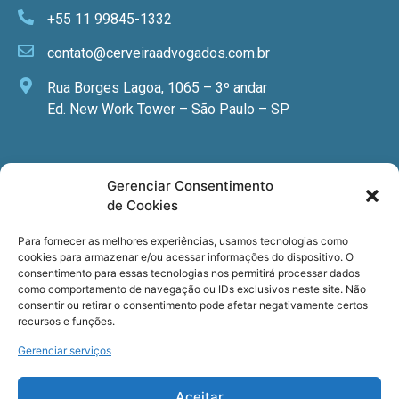
+55 11 99845-1332
contato@cerveiraadvogados.com.br
Rua Borges Lagoa, 1065 – 3º andar
Ed. New Work Tower – São Paulo – SP
Newsletter
Gerenciar Consentimento
de Cookies
Quer receber nossa newsletter com notícias
especializadas, cursos e eventos?
Para fornecer as melhores experiências, usamos tecnologias como
cookies para armazenar e/ou acessar informações do dispositivo. O
Registre seu email.
consentimento para essas tecnologias nos permitirá processar dados
como comportamento de navegação ou IDs exclusivos neste site. Não
consentir ou retirar o consentimento pode afetar negativamente certos
recursos e funções.
Gerenciar serviços
Termos de uso
e a
Política de privacidade
.
Aceitar