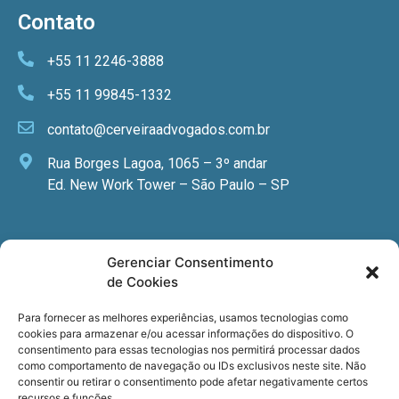
Contato
+55 11 2246-3888
+55 11 99845-1332
contato@cerveiraadvogados.com.br
Rua Borges Lagoa, 1065 – 3º andar
Ed. New Work Tower – São Paulo – SP
Newsletter
Gerenciar Consentimento
de Cookies
Quer receber nossa newsletter com notícias
especializadas, cursos e eventos?
Para fornecer as melhores experiências, usamos tecnologias como
cookies para armazenar e/ou acessar informações do dispositivo. O
Registre seu email.
consentimento para essas tecnologias nos permitirá processar dados
como comportamento de navegação ou IDs exclusivos neste site. Não
consentir ou retirar o consentimento pode afetar negativamente certos
recursos e funções.