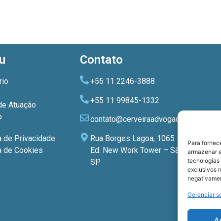
u
Contato
rio
+55 11 2246-3888
+55 11 99845-1332
de Atuação
o
contato@cerveiraadvogados.com.br
Rua Borges Lagoa, 1065 – 3º andar
a de Privacidade
Para fornec
Ed. New Work Tower – São Paulo –
ca de Cookies
armazenar e
tecnologias
SP
exclusivos n
negativamen
Gerenciar s
A