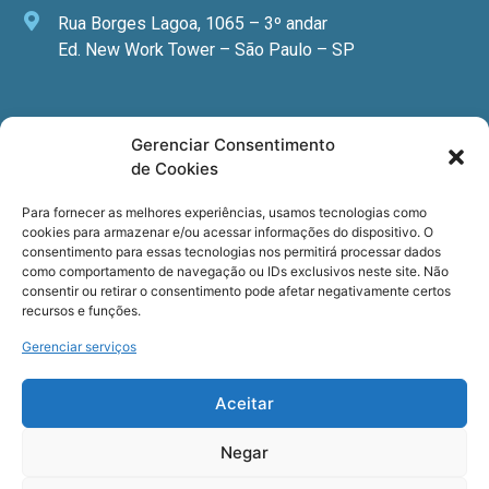
Rua Borges Lagoa, 1065 – 3º andar
Ed. New Work Tower – São Paulo – SP
Newsletter
Gerenciar Consentimento
de Cookies
Quer receber nossa newsletter com notícias
especializadas, cursos e eventos?
Para fornecer as melhores experiências, usamos tecnologias como
cookies para armazenar e/ou acessar informações do dispositivo. O
Registre seu email.
consentimento para essas tecnologias nos permitirá processar dados
como comportamento de navegação ou IDs exclusivos neste site. Não
consentir ou retirar o consentimento pode afetar negativamente certos
recursos e funções.
Gerenciar serviços
Termos de uso
e a
Política de privacidade
.
Aceitar
Negar