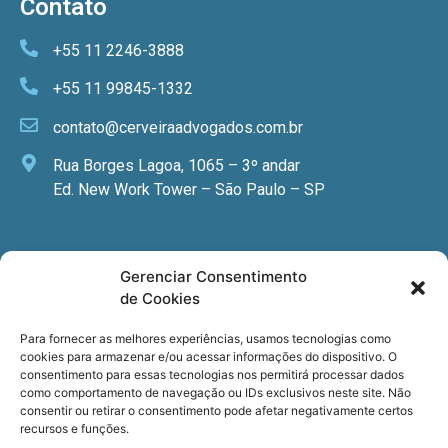
Contato
+55 11 2246-3888
+55 11 99845-1332
contato@cerveiraadvogados.com.br
Rua Borges Lagoa, 1065 – 3º andar
Ed. New Work Tower – São Paulo – SP
Newsletter
Gerenciar Consentimento
de Cookies
Quer receber nossa newsletter com notícias
especializadas, cursos e eventos?
Para fornecer as melhores experiências, usamos tecnologias como
cookies para armazenar e/ou acessar informações do dispositivo. O
Registre seu email.
consentimento para essas tecnologias nos permitirá processar dados
como comportamento de navegação ou IDs exclusivos neste site. Não
consentir ou retirar o consentimento pode afetar negativamente certos
recursos e funções.