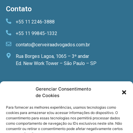
Contato
+55 11 2246-3888
+55 11 99845-1332
contato@cerveiraadvogados.com.br
Rua Borges Lagoa, 1065 – 3º andar
Ed. New Work Tower – São Paulo – SP
Newsletter
Gerenciar Consentimento
de Cookies
Quer receber nossa newsletter com notícias
especializadas, cursos e eventos?
Para fornecer as melhores experiências, usamos tecnologias como
cookies para armazenar e/ou acessar informações do dispositivo. O
Registre seu email.
consentimento para essas tecnologias nos permitirá processar dados
como comportamento de navegação ou IDs exclusivos neste site. Não
consentir ou retirar o consentimento pode afetar negativamente certos