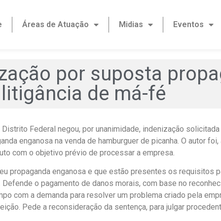
e
Áreas de Atuação
Midias
Eventos
ização por suposta prop
litigância de má-fé
Distrito Federal negou, por unanimidade, indenização solicitad
da enganosa na venda de hamburguer de picanha. O autor foi, ai
uto com o objetivo prévio de processar a empresa.
teu propaganda enganosa e que estão presentes os requisitos p
. Defende o pagamento de danos morais, com base no reconheci
empo com a demanda para resolver um problema criado pela empr
ção. Pede a reconsideração da sentença, para julgar procedent