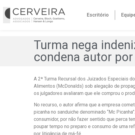
Escritório
Equip
Turma nega inden
condena autor por 
A 2ª Turma Recursal dos Juizados Especiais do 
Alimentos (McDonalds) sob alegação de propagan
os julgadores avaliaram que ele comprou o prod
No recurso, o autor afirma que a empresa come
picanha no sanduiche denominado “Mc Picanha”
consumidor, por não fazer sentido que perca t
poupar tempo no preparo e consumo de uma refei
por litigância de má-fé.