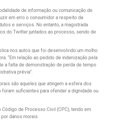
modalidade de informação ou comunicação de
duzir em erro o consumidor a respeito da
dutos e serviços. No entanto, a magistrada
ios do Twitter juntados ao processo, sendo de
explica nos autos que foi desenvolvido um molho
ra. “Em relação ao pedido de indenização pela
ante a falta de demonstração de perda de tempo
trativa prévia”.
morais são aqueles que atingem a esfera dos
ão foram suficientes para ofender a dignidade ou
do Código de Processo Civil (CPC), tendo em
o por danos morais.