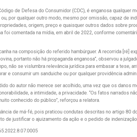
o Código de Defesa do Consumidor (CDC), é enganosa qualquer 
lsa, ou, por qualquer outro modo, mesmo por omissão, capaz de in
, propriedades, origem, preço e quaisquer outros dados sobre pro
a foi comentada na mídia, em abril de 2022, conforme comentár
picanha na composição do referido hambúrguer. A recorrida [ré] 
ina, portanto não há propaganda enganosa”, observou a julgado
po, não se vislumbra relevância jurídica para embasar a tese, 
rar e consumir um sanduiche ou por qualquer providência adminis
edido do autor não merece ser acolhido, uma vez que os danos 
onorabilidade, a intimidade, a privacidade. “Os fatos narrados n
muito conhecido do público”, reforçou a relatora.
gância de má-fé, pois praticou condutas descritas no artigo 80 
to de justificar o ajuizamento da ação e o pedido de indenizaçã
65.2022.8.07.0005