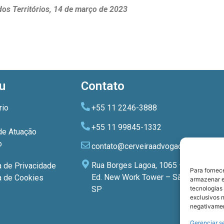
 dos Territórios, 14 de março de 2023
u
Contato
rio
+55 11 2246-3888
+55 11 99845-1332
de Atuação
o
contato@cerveiraadvogados.com.br
Rua Borges Lagoa, 1065 – 3º andar
a de Privacidade
Para fornec
Ed. New Work Tower – São Paulo –
ca de Cookies
armazenar e
tecnologias
SP
exclusivos n
negativamen
Gerenciar s