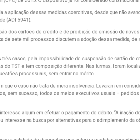
il (CPC) de 2015. O dispositivo já foi considerado constituciona
ida a aplicação dessas medidas coercitivas, desde que não avan
ade (ADI 5941).
são dos cartões de crédito e de proibição de emissão de novos
cerca de sete mil processos discutem a adoção dessa medida, de
 três casos, pela impossibilidade de suspensão de cartão de cré
mas do TST e tem composição diferente. Nas turmas, foram local
uestões processuais, sem entrar no mérito.
m que o caso não trata de mera insolvência. Levaram em conside
dos, sem sucesso, todos os meios executivos usuais – pedidos 
interesse algum em efetuar o pagamento do débito. “A inação d
u interesse na busca por alternativas para o adimplemento da obr
ceu a validade do dispositivo que autoriza medidas coercitivas, 