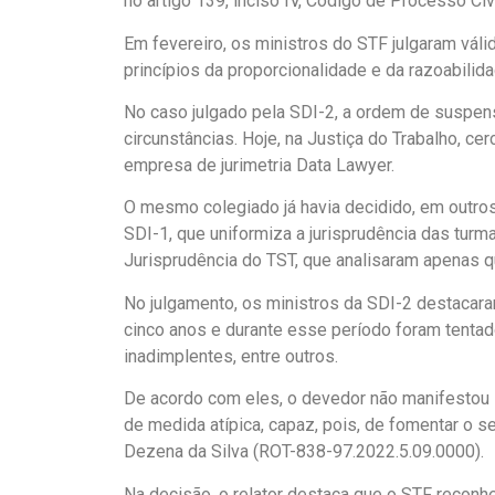
no artigo 139, inciso IV, Código de Processo Civ
Em fevereiro, os ministros do STF julgaram vál
princípios da proporcionalidade e da razoabilid
No caso julgado pela SDI-2, a ordem de suspen
circunstâncias. Hoje, na Justiça do Trabalho, 
empresa de jurimetria Data Lawyer.
O mesmo colegiado já havia decidido, em outros
SDI-1, que uniformiza a jurisprudência das tur
Jurisprudência do TST, que analisaram apenas q
No julgamento, os ministros da SDI-2 destacara
cinco anos e durante esse período foram tenta
inadimplentes, entre outros.
De acordo com eles, o devedor não manifestou 
de medida atípica, capaz, pois, de fomentar o se
Dezena da Silva (ROT-838-97.2022.5.09.0000).
Na decisão, o relator destaca que o STF reconhe