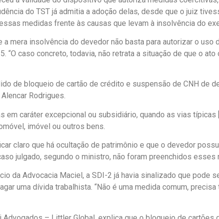
sprudência do TST já admitia a adoção delas, desde que o juiz t
dessas medidas frente às causas que levam à insolvência do ex
ue a mera insolvência do devedor não basta para autorizar o uso
 “O caso concreto, todavia, não retrata a situação de que o ato 
dido de bloqueio de cartão de crédito e suspensão de CNH de d
s Alencar Rodrigues.
 em caráter excepcional ou subsidiário, quando as vias típicas 
tomóvel, imóvel ou outros bens.
icar claro que há ocultação de patrimônio e que o devedor possui
o caso julgado, segundo o ministro, não foram preenchidos esses
o da Advocacia Maciel, a SDI-2 já havia sinalizado que pode se
gar uma dívida trabalhista. “Não é uma medida comum, precisa 
 Advogados – Littler Global, explica que o bloqueio de cartões 