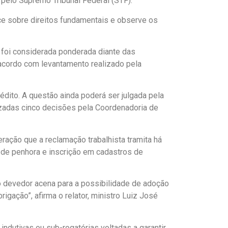
l pelo Supremo Tribunal Federal (STF).
ce sobre direitos fundamentais e observe os
 foi considerada ponderada diante das
 acordo com levantamento realizado pela
dito. A questão ainda poderá ser julgada pela
izadas cinco decisões pela Coordenadoria de
ração que a reclamação trabalhista tramita há
de penhora e inscrição em cadastros de
o devedor acena para a possibilidade de adoção
igação”, afirma o relator, ministro Luiz José
indutivas ou sub-rogatórias voltadas a garantir