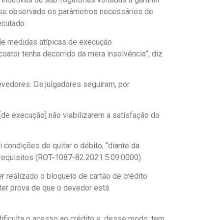
ivesse observado os parâmetros necessários de
ecutado.
 de medidas atípicas de execução
coator tenha decorrido da mera insolvência”, diz
evedores. Os julgadores seguiram, por
[de execução] não viabilizarem a satisfação do
 condições de quitar o débito, “diante da
 requisitos (ROT-1087-82.2021.5.09.0000).
r realizado o bloqueio de cartão de crédito
ter prova de que o devedor está
dificulta o acesso ao crédito e, desse modo, tem