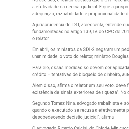
a efetividade da decisão judicial. E que a juri
adequação, razoabilidade e proporcionalidade 
A jurisprudência do TST, acrescenta, entende q
fundamentadas no artigo 139, IV, do CPC de 2015.
o relator.
Em abril, os ministros da SDI-2 negaram um pe
unanimidade, o voto do relator, ministro Dougla
Para ele, essas medidas só devem ser aplicadas
crédito – tentativas de bloqueio de dinheiro, au
Além disso, afirma o relator em seu voto, deve f
existência de sinais exteriores de riqueza”. N
Segundo Tomaz Nina, advogado trabalhista e sóci
quando o executado se recusa a efetivamente pa
desobedecendo decisão judicial”, afirma.
O advogado Ricardo Calcini, do Chiode Minicucci