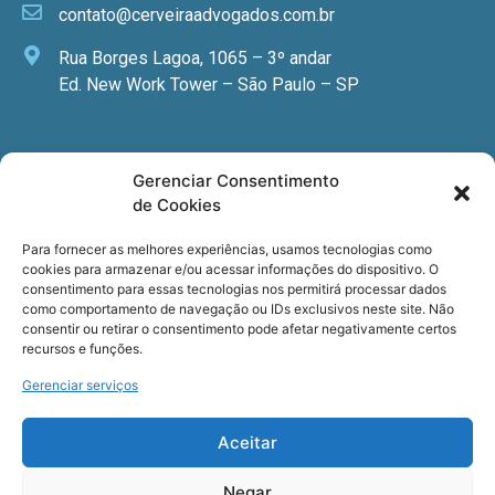
contato@cerveiraadvogados.com.br
Rua Borges Lagoa, 1065 – 3º andar
Ed. New Work Tower – São Paulo – SP
Newsletter
Gerenciar Consentimento
de Cookies
Quer receber nossa newsletter com notícias
especializadas, cursos e eventos?
Para fornecer as melhores experiências, usamos tecnologias como
cookies para armazenar e/ou acessar informações do dispositivo. O
Registre seu email.
consentimento para essas tecnologias nos permitirá processar dados
como comportamento de navegação ou IDs exclusivos neste site. Não
consentir ou retirar o consentimento pode afetar negativamente certos
recursos e funções.
Gerenciar serviços
Termos de uso
e a
Política de privacidade
.
Aceitar
Negar