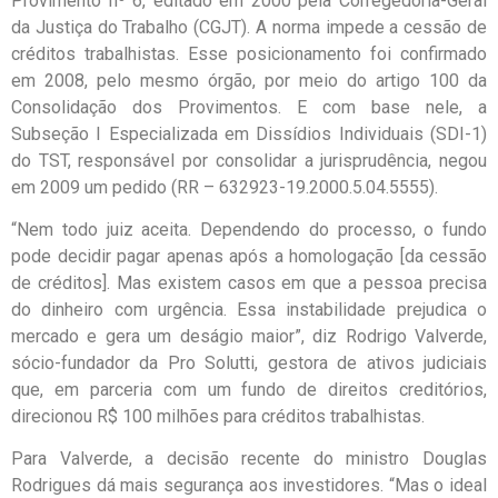
Provimento nº 6, editado em 2000 pela Corregedoria-Geral
da Justiça do Trabalho (CGJT). A norma impede a cessão de
créditos trabalhistas. Esse posicionamento foi confirmado
em 2008, pelo mesmo órgão, por meio do artigo 100 da
Consolidação dos Provimentos. E com base nele, a
Subseção I Especializada em Dissídios Individuais (SDI-1)
do TST, responsável por consolidar a jurisprudência, negou
em 2009 um pedido (RR – 632923-19.2000.5.04.5555).
“Nem todo juiz aceita. Dependendo do processo, o fundo
pode decidir pagar apenas após a homologação [da cessão
de créditos]. Mas existem casos em que a pessoa precisa
do dinheiro com urgência. Essa instabilidade prejudica o
mercado e gera um deságio maior”, diz Rodrigo Valverde,
sócio-fundador da Pro Solutti, gestora de ativos judiciais
que, em parceria com um fundo de direitos creditórios,
direcionou R$ 100 milhões para créditos trabalhistas.
Para Valverde, a decisão recente do ministro Douglas
Rodrigues dá mais segurança aos investidores. “Mas o ideal