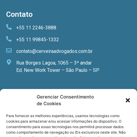
Contato
+55 11 2246-3888
+55 11 99845-1332
contato@cerveiraadvogados.com.br
Rua Borges Lagoa, 1065 – 3º andar
Ed. New Work Tower – São Paulo – SP
Newsletter
Gerenciar Consentimento
de Cookies
Quer receber nossa newsletter com notícias
especializadas, cursos e eventos?
Para fornecer as melhores experiências, usamos tecnologias como
cookies para armazenar e/ou acessar informações do dispositivo. O
Registre seu email.
consentimento para essas tecnologias nos permitirá processar dados
como comportamento de navegação ou IDs exclusivos neste site. Não