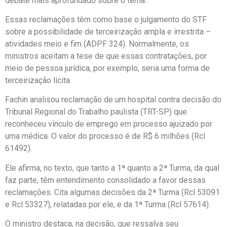
debate mais aprofundado sobre o tema.
Essas reclamações têm como base o julgamento do STF
sobre a possibilidade de terceirização ampla e irrestrita –
atividades meio e fim (ADPF 324). Normalmente, os
ministros aceitam a tese de que essas contratações, por
meio de pessoa jurídica, por exemplo, seria uma forma de
terceirização lícita.
Fachin analisou reclamação de um hospital contra decisão do
Tribunal Regional do Trabalho paulista (TRT-SP) que
reconheceu vínculo de emprego em processo ajuizado por
uma médica. O valor do processo é de R$ 6 milhões (Rcl
61492).
Ele afirma, no texto, que tanto a 1ª quanto a 2ª Turma, da qual
faz parte, têm entendimento consolidado a favor dessas
reclamações. Cita algumas decisões da 2ª Turma (Rcl 53091
e Rcl 53327), relatadas por ele, e da 1ª Turma (Rcl 57614).
O ministro destaca, na decisão, que ressalva seu