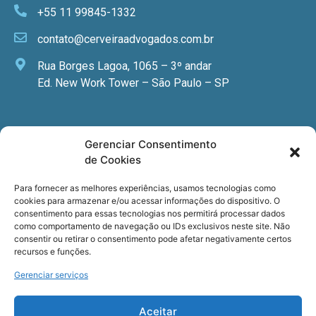
+55 11 99845-1332
contato@cerveiraadvogados.com.br
Rua Borges Lagoa, 1065 – 3º andar
Ed. New Work Tower – São Paulo – SP
Newsletter
Gerenciar Consentimento
de Cookies
Quer receber nossa newsletter com notícias
especializadas, cursos e eventos?
Para fornecer as melhores experiências, usamos tecnologias como
cookies para armazenar e/ou acessar informações do dispositivo. O
Registre seu email.
consentimento para essas tecnologias nos permitirá processar dados
como comportamento de navegação ou IDs exclusivos neste site. Não
consentir ou retirar o consentimento pode afetar negativamente certos
recursos e funções.
Gerenciar serviços
Termos de uso
e a
Política de privacidade
.
Aceitar