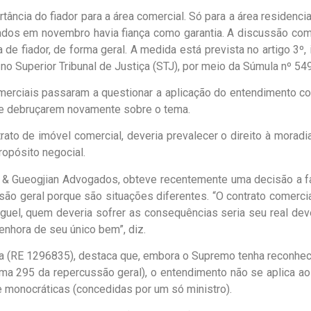
ância do fiador para a área comercial. Só para a área residenci
ados em novembro havia fiança como garantia. A discussão co
de fiador, de forma geral. A medida está prevista no artigo 3º, i
o Superior Tribunal de Justiça (STJ), por meio da Súmula nº 549
merciais passaram a questionar a aplicação do entendimento c
 se debruçarem novamente sobre o tema.
ato de imóvel comercial, deveria prevalecer o direito à moradi
ropósito negocial.
tc & Gueogjian Advogados, obteve recentemente uma decisão a fa
ssão geral porque são situações diferentes. “O contrato comerc
guel, quem deveria sofrer as consequências seria seu real dev
nhora de seu único bem”, diz.
ma (RE 1296835), destaca que, embora o Supremo tenha reconhec
ema 295 da repercussão geral), o entendimento não se aplica ao
 monocráticas (concedidas por um só ministro).