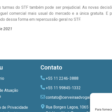
as turmas do STF também pode ser prejudicial. As novas decis
uel comercial mais usual do mercado e a única gratuita. E p
gado dessa forma em repercussão geral no STF.
de 2021
u
Contato
rio
+55 11 2246-3888
+55 11 99845-1332
de Atuação
o
contato@cerveiraadvogados.com.br
Rua Borges Lagoa, 1065 – 3º andar
a de Privacidade
Para fornec