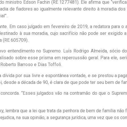
do ministro Edson Fachin (RE 1277481). Ele afirma que “verific
radia de fiadores ao igualmente relevante direito à moradia dos 
al”.
e. Em caso julgado em fevereiro de 2019, a redatora para o 
destinado à sua moradia, cujo sacrifício não pode ser exigido a
va (RE 605709).
ovo entendimento no Supremo. Luís Rodrigo Almeida, sócio do
alisado sobre esse prisma em repercussão geral. Para ele, ser
Roberto Barroso e Dias Toffoli.
a dívida por sua livre e espontânea vontade, e se prestou a paga
ei, desde a década de 90, é clara de que pode ter seu bem de fam
concorda. “Esses julgados vão na contramão do que o Supremo
 lembra que a lei que trata da penhora de bem de família não f
judica, na sua opinião, a segurança jurídica, uma vez que os c