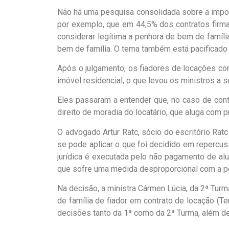
Não há uma pesquisa consolidada sobre a import
por exemplo, que em 44,5% dos contratos firm
considerar legítima a penhora de bem de família 
bem de família. O tema também está pacificado n
Após o julgamento, os fiadores de locações co
imóvel residencial, o que levou os ministros a
Eles passaram a entender que, no caso de contr
direito de moradia do locatário, que aluga com p
O advogado Artur Ratc, sócio do escritório Ra
se pode aplicar o que foi decidido em repercu
jurídica é executada pelo não pagamento de alu
que sofre uma medida desproporcional com a pe
Na decisão, a ministra Cármen Lúcia, da 2ª Tur
de família de fiador em contrato de locação (T
decisões tanto da 1ª como da 2ª Turma, além de