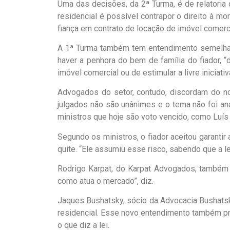
Uma das decisões, da 2ª Turma, é de relatoria 
residencial é possível contrapor o direito à mo
fiança em contrato de locação de imóvel comerci
A 1ª Turma também tem entendimento semelhant
haver a penhora do bem de família do fiador, “
imóvel comercial ou de estimular a livre iniciati
Advogados do setor, contudo, discordam do n
julgados não são unânimes e o tema não foi an
ministros que hoje são voto vencido, como Luís 
Segundo os ministros, o fiador aceitou garantir 
quite. “Ele assumiu esse risco, sabendo que a l
Rodrigo Karpat, do Karpat Advogados, também 
como atua o mercado”, diz.
Jaques Bushatsky, sócio da Advocacia Bushatsky,
residencial. Esse novo entendimento também pre
o que diz a lei.