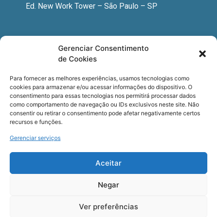
Ed. New Work Tower – São Paulo – SP
Newsletter
Gerenciar Consentimento
de Cookies
Quer receber nossa newsletter com notícias
especializadas, cursos e eventos?
Para fornecer as melhores experiências, usamos tecnologias como
cookies para armazenar e/ou acessar informações do dispositivo. O
Registre seu email.
consentimento para essas tecnologias nos permitirá processar dados
como comportamento de navegação ou IDs exclusivos neste site. Não
consentir ou retirar o consentimento pode afetar negativamente certos
recursos e funções.
Gerenciar serviços
Termos de uso
e a
Política de privacidade
.
Aceitar
Negar
Ver preferências