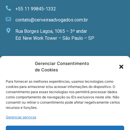
+55 11 99845-1332
contato@cerveiraadvogados.com.br
Rua Borges Lagoa, 1065 – 3º andar
Ed. New Work Tower – São Paulo – SP
Newsletter
Gerenciar Consentimento
de Cookies
Quer receber nossa newsletter com notícias
especializadas, cursos e eventos?
Para fornecer as melhores experiências, usamos tecnologias como
cookies para armazenar e/ou acessar informações do dispositivo. O
Registre seu email.
consentimento para essas tecnologias nos permitirá processar dados
como comportamento de navegação ou IDs exclusivos neste site. Não
consentir ou retirar o consentimento pode afetar negativamente certos
recursos e funções.
Gerenciar serviços
Termos de uso
e a
Política de privacidade
.