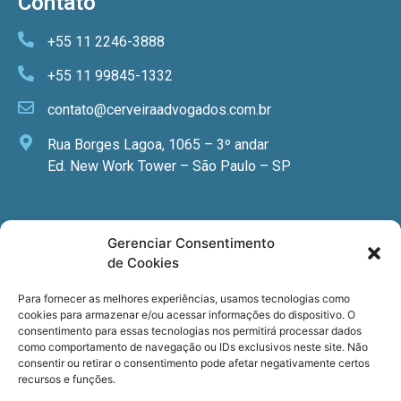
Contato
+55 11 2246-3888
+55 11 99845-1332
contato@cerveiraadvogados.com.br
Rua Borges Lagoa, 1065 – 3º andar
Ed. New Work Tower – São Paulo – SP
Newsletter
Gerenciar Consentimento
de Cookies
Quer receber nossa newsletter com notícias
especializadas, cursos e eventos?
Para fornecer as melhores experiências, usamos tecnologias como
cookies para armazenar e/ou acessar informações do dispositivo. O
Registre seu email.
consentimento para essas tecnologias nos permitirá processar dados
como comportamento de navegação ou IDs exclusivos neste site. Não
consentir ou retirar o consentimento pode afetar negativamente certos
recursos e funções.