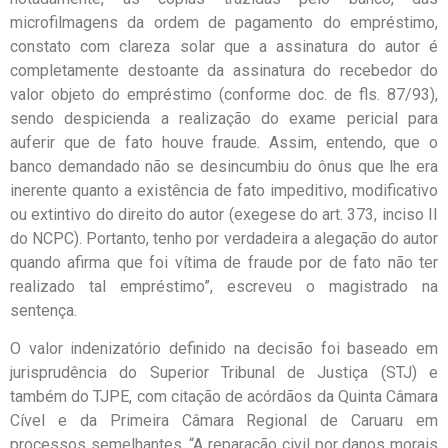
microfilmagens da ordem de pagamento do empréstimo,
constato com clareza solar que a assinatura do autor é
completamente destoante da assinatura do recebedor do
valor objeto do empréstimo (conforme doc. de fls. 87/93),
sendo despicienda a realização do exame pericial para
auferir que de fato houve fraude. Assim, entendo, que o
banco demandado não se desincumbiu do ônus que lhe era
inerente quanto a existência de fato impeditivo, modificativo
ou extintivo do direito do autor (exegese do art. 373, inciso II
do NCPC). Portanto, tenho por verdadeira a alegação do autor
quando afirma que foi vítima de fraude por de fato não ter
realizado tal empréstimo”, escreveu o magistrado na
sentença.
O valor indenizatório definido na decisão foi baseado em
jurisprudência do Superior Tribunal de Justiça (STJ) e
também do TJPE, com citação de acórdãos da Quinta Câmara
Cível e da Primeira Câmara Regional de Caruaru em
processos semelhantes. “A reparação civil por danos morais