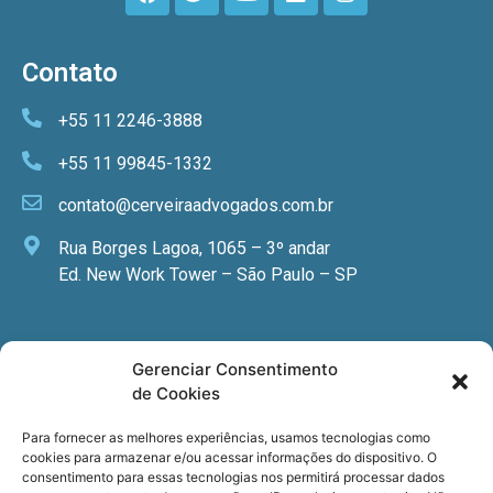
Contato
+55 11 2246-3888
+55 11 99845-1332
contato@cerveiraadvogados.com.br
Rua Borges Lagoa, 1065 – 3º andar
Ed. New Work Tower – São Paulo – SP
Newsletter
Gerenciar Consentimento
de Cookies
Quer receber nossa newsletter com notícias
especializadas, cursos e eventos?
Para fornecer as melhores experiências, usamos tecnologias como
cookies para armazenar e/ou acessar informações do dispositivo. O
Registre seu email.
consentimento para essas tecnologias nos permitirá processar dados