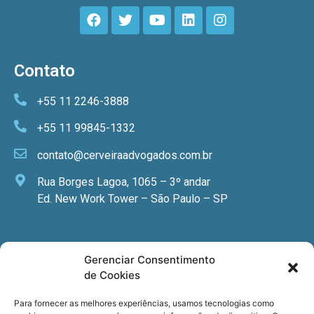
Contato
+55 11 2246-3888
+55 11 99845-1332
contato@cerveiraadvogados.com.br
Rua Borges Lagoa, 1065 – 3º andar
Ed. New Work Tower – São Paulo – SP
Newsletter
Gerenciar Consentimento
de Cookies
Quer receber nossa newsletter com notícias
especializadas, cursos e eventos?
Para fornecer as melhores experiências, usamos tecnologias como