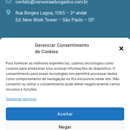
contato@cerveiraadvogados.com.br
Rua Borges Lagoa, 1065 – 3º andar
Ed. New Work Tower – São Paulo – SP
Newsletter
Gerenciar Consentimento
de Cookies
Quer receber nossa newsletter com notícias
especializadas, cursos e eventos?
Para fornecer as melhores experiências, usamos tecnologias como
cookies para armazenar e/ou acessar informações do dispositivo. O
Registre seu email.
consentimento para essas tecnologias nos permitirá processar dados
como comportamento de navegação ou IDs exclusivos neste site. Não
consentir ou retirar o consentimento pode afetar negativamente certos
recursos e funções.
Gerenciar serviços
Termos de uso
e a
Política de privacidade
.
Aceitar
Negar