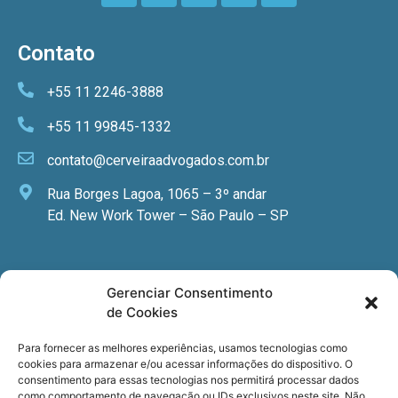
Contato
+55 11 2246-3888
+55 11 99845-1332
contato@cerveiraadvogados.com.br
Rua Borges Lagoa, 1065 – 3º andar
Ed. New Work Tower – São Paulo – SP
Newsletter
Gerenciar Consentimento
de Cookies
Quer receber nossa newsletter com notícias
especializadas, cursos e eventos?
Para fornecer as melhores experiências, usamos tecnologias como
cookies para armazenar e/ou acessar informações do dispositivo. O
Registre seu email.
consentimento para essas tecnologias nos permitirá processar dados
como comportamento de navegação ou IDs exclusivos neste site. Não