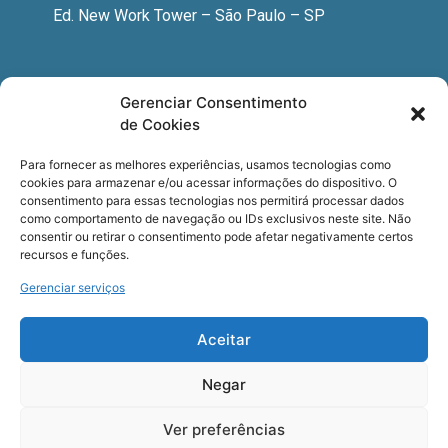
Ed. New Work Tower – São Paulo – SP
Newsletter
Gerenciar Consentimento
de Cookies
Quer receber nossa newsletter com notícias
especializadas, cursos e eventos?
Para fornecer as melhores experiências, usamos tecnologias como
cookies para armazenar e/ou acessar informações do dispositivo. O
Registre seu email.
consentimento para essas tecnologias nos permitirá processar dados
como comportamento de navegação ou IDs exclusivos neste site. Não
consentir ou retirar o consentimento pode afetar negativamente certos
recursos e funções.
Gerenciar serviços
Termos de uso
e a
Política de privacidade
.
Aceitar
Negar
Ver preferências