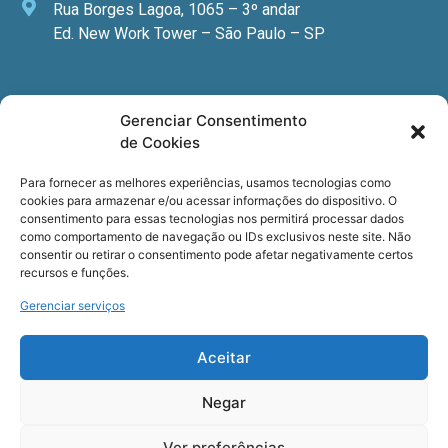
Rua Borges Lagoa, 1065 – 3º andar
Ed. New Work Tower – São Paulo – SP
Newsletter
Gerenciar Consentimento
de Cookies
Quer receber nossa newsletter com notícias
especializadas, cursos e eventos?
Para fornecer as melhores experiências, usamos tecnologias como
cookies para armazenar e/ou acessar informações do dispositivo. O
Registre seu email.
consentimento para essas tecnologias nos permitirá processar dados
como comportamento de navegação ou IDs exclusivos neste site. Não
consentir ou retirar o consentimento pode afetar negativamente certos
recursos e funções.
Gerenciar serviços
Termos de uso
e a
Política de privacidade
.
Aceitar
Negar
Ver preferências