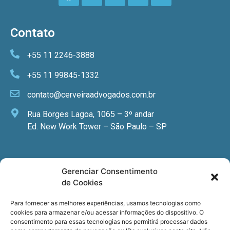
Contato
+55 11 2246-3888
+55 11 99845-1332
contato@cerveiraadvogados.com.br
Rua Borges Lagoa, 1065 – 3º andar
Ed. New Work Tower – São Paulo – SP
Newsletter
Gerenciar Consentimento
de Cookies
Quer receber nossa newsletter com notícias
especializadas, cursos e eventos?
Para fornecer as melhores experiências, usamos tecnologias como
cookies para armazenar e/ou acessar informações do dispositivo. O
Registre seu email.
consentimento para essas tecnologias nos permitirá processar dados