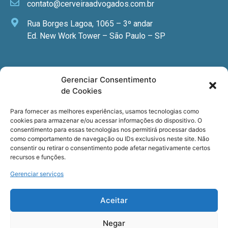
contato@cerveiraadvogados.com.br
Rua Borges Lagoa, 1065 – 3º andar
Ed. New Work Tower – São Paulo – SP
Newsletter
Gerenciar Consentimento
de Cookies
Quer receber nossa newsletter com notícias
especializadas, cursos e eventos?
Para fornecer as melhores experiências, usamos tecnologias como
cookies para armazenar e/ou acessar informações do dispositivo. O
Registre seu email.
consentimento para essas tecnologias nos permitirá processar dados
como comportamento de navegação ou IDs exclusivos neste site. Não
consentir ou retirar o consentimento pode afetar negativamente certos
recursos e funções.
Gerenciar serviços
Termos de uso
e a
Política de privacidade
.
Aceitar
Negar