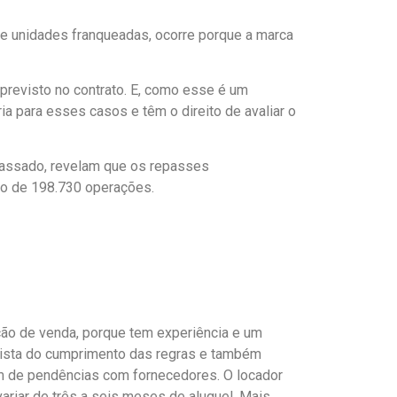
 de unidades franqueadas, ocorre porque a marca
previsto no contrato. E, como esse é um
a para esses casos e têm o direito de avaliar o
 passado, revelam que os repasses
o de 198.730 operações.
ração de venda, porque tem experiência e um
e vista do cumprimento das regras e também
lém de pendências com fornecedores. O locador
ariar de três a seis meses de aluguel. Mais