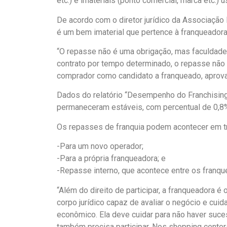
etc.) e imateriais (ponto comercial, marca etc.)
De acordo com o diretor jurídico da Associação 
é um bem imaterial que pertence à franqueadora; 
“O repasse não é uma obrigação, mas faculdade 
contrato por tempo determinado, o repasse não 
comprador como candidato a franqueado, aprovand
Dados do relatório “Desempenho do Franchising
permaneceram estáveis, com percentual de 0,8
Os repasses de franquia podem acontecer em tr
-Para um novo operador;
-Para a própria franqueadora; e
-Repasse interno, que acontece entre os franqu
“Além do direito de participar, a franqueadora é
corpo jurídico capaz de avaliar o negócio e cu
econômico. Ela deve cuidar para não haver suce
também precisa participar. Nos shopping center