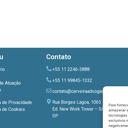
u
Contato
rio
+55 11 2246-3888
+55 11 99845-1332
de Atuação
o
contato@cerveiraadvogados.com.br
Rua Borges Lagoa, 1065 – 3º andar
a de Privacidade
Para fornec
Ed. New Work Tower – São Paulo –
ca de Cookies
armazenar e
tecnologias
SP
exclusivos n
negativamen