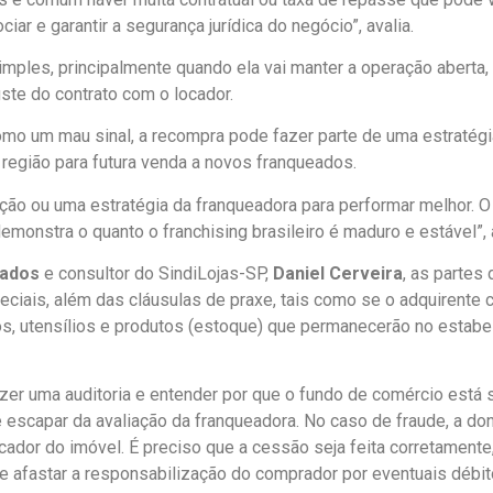
ar e garantir a segurança jurídica do negócio”, avalia.
mples, principalmente quando ela vai manter a operação aberta,
ste do contrato com o locador.
mo um mau sinal, a recompra pode fazer parte de uma estratég
 região para futura venda a novos franqueados.
ão ou uma estratégia da franqueadora para performar melhor. O 
emonstra o quanto o franchising brasileiro é maduro e estável”, af
gados
e consultor do SindiLojas-SP,
Daniel Cerveira
, as partes
ciais, além das cláusulas de praxe, tais como se o adquirente 
s, utensílios e produtos (estoque) que permanecerão no estabe
azer uma auditoria e entender por que o fundo de comércio está
scapar da avaliação da franqueadora. No caso de fraude, a don
ador do imóvel. É preciso que a cessão seja feita corretamente,
e afastar a responsabilização do comprador por eventuais débit