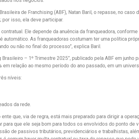
 usados nos negócios.
Brasileira de Franchising (ABF), Natan Baril, o repasse, no caso
por isso, ela deve participar.
contratual. Ele depende da anuência da franqueadora, conforme 
é automático. As franqueadoras costumam ter uma política própri
o ou não no final do processo”, explica Baril.
 Brasileiro – 1º Trimestre 2025”, publicado pela ABF em junho
% em relação ao mesmo período do ano passado, em um univers
ês níveis:
eados da rede.
 o ente que, via de regra, está mais preparado para dirigir a ope
idar para que ele seja bom para todos os envolvidos do ponto d
ssão de passivos tributários, previdenciários e trabalhistas, a
s é comum haver multa contratual ou taxa de repasse que pode v