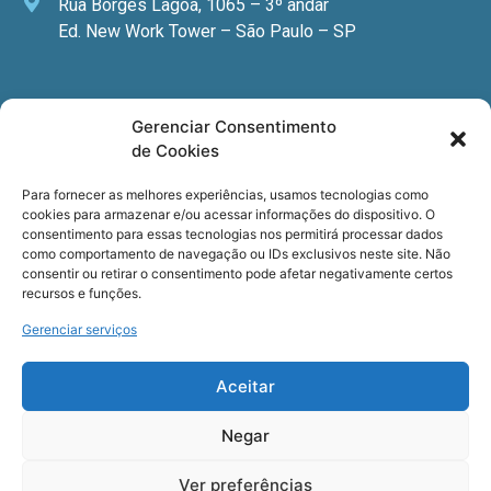
Rua Borges Lagoa, 1065 – 3º andar
Ed. New Work Tower – São Paulo – SP
Newsletter
Gerenciar Consentimento
de Cookies
Quer receber nossa newsletter com notícias
especializadas, cursos e eventos?
Para fornecer as melhores experiências, usamos tecnologias como
cookies para armazenar e/ou acessar informações do dispositivo. O
Registre seu email.
consentimento para essas tecnologias nos permitirá processar dados
como comportamento de navegação ou IDs exclusivos neste site. Não
consentir ou retirar o consentimento pode afetar negativamente certos
recursos e funções.
Gerenciar serviços
Termos de uso
e a
Política de privacidade
.
Aceitar
Negar
Ver preferências