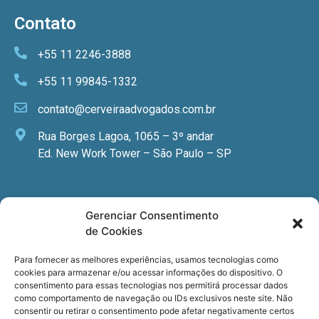
Contato
+55 11 2246-3888
+55 11 99845-1332
contato@cerveiraadvogados.com.br
Rua Borges Lagoa, 1065 – 3º andar
Ed. New Work Tower – São Paulo – SP
Newsletter
Gerenciar Consentimento
de Cookies
Quer receber nossa newsletter com notícias
especializadas, cursos e eventos?
Para fornecer as melhores experiências, usamos tecnologias como
cookies para armazenar e/ou acessar informações do dispositivo. O
Registre seu email.
consentimento para essas tecnologias nos permitirá processar dados
como comportamento de navegação ou IDs exclusivos neste site. Não
consentir ou retirar o consentimento pode afetar negativamente certos