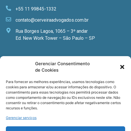
+55 11 99845-1332
contato@cerveiraadvogados.com.br
Rua Borges Lagoa, 1065 – 3º andar
Ed. New Work Tower – São Paulo – SP
Newsletter
Gerenciar Consentimento
de Cookies
Quer receber nossa newsletter com notícias
especializadas, cursos e eventos?
Para fornecer as melhores experiências, usamos tecnologias como
cookies para armazenar e/ou acessar informações do dispositivo. O
Registre seu email.
consentimento para essas tecnologias nos permitirá processar dados
como comportamento de navegação ou IDs exclusivos neste site. Não
consentir ou retirar o consentimento pode afetar negativamente certos
recursos e funções.
Gerenciar serviços
Termos de uso
e a
Política de privacidade
.