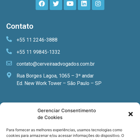
Contato
+55 11 2246-3888
+55 11 99845-1332
contato@cerveiraadvogados.com.br
Rua Borges Lagoa, 1065 – 3º andar
Ed. New Work Tower – São Paulo – SP
Newsletter
Gerenciar Consentimento
de Cookies
Quer receber nossa newsletter com notícias
especializadas, cursos e eventos?
Para fornecer as melhores experiências, usamos tecnologias como
cookies para armazenar e/ou acessar informações do dispositivo. O
Registre seu email.