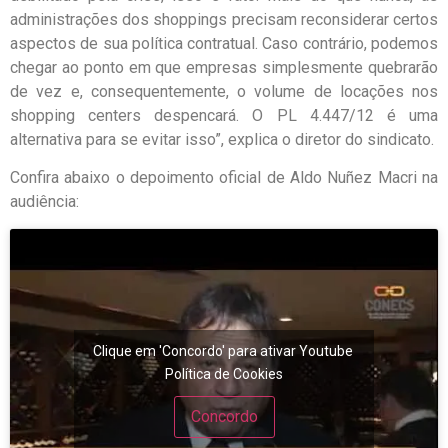
administrações dos shoppings precisam reconsiderar certos
aspectos de sua política contratual. Caso contrário, podemos
chegar ao ponto em que empresas simplesmente quebrarão
de vez e, consequentemente, o volume de locações nos
shopping centers despencará. O PL 4.447/12 é uma
alternativa para se evitar isso”, explica o diretor do sindicato.
Confira abaixo o depoimento oficial de Aldo Nuñez Macri na
audiência:
Clique em 'Concordo' para ativar Youtube
Política de Cookies
Concordo