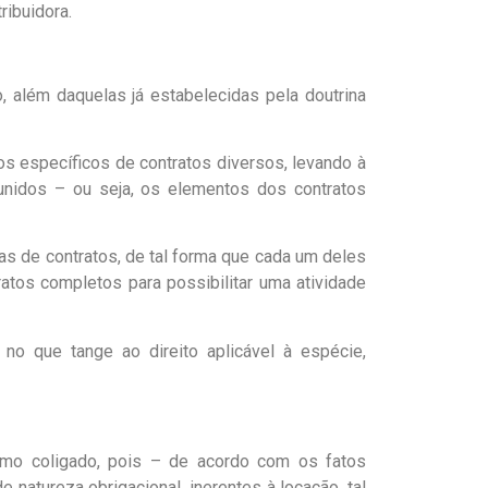
ribuidora.
o, além daquelas já estabelecidas pela doutrina
s específicos de contratos diversos, levando à
eunidos – ou seja, os elementos dos contratos
as de contratos, de tal forma que cada um deles
atos completos para possibilitar uma atividade
 no que tange ao direito aplicável à espécie,
como coligado, pois – de acordo com os fatos
natureza obrigacional, inerentes à locação, tal