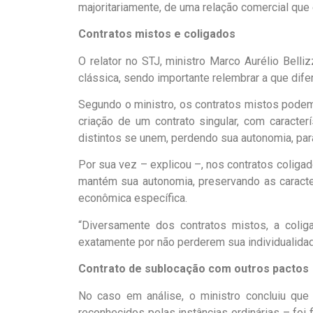
majoritariamente, de uma relação comercial que 
Contratos mistos e coligados
O relator no STJ, ministro Marco Aurélio Belli
clássica, sendo importante relembrar a que dife
Segundo o ministro, os contratos mistos podem
criação de um contrato singular, com caracter
distintos se unem, perdendo sua autonomia, par
Por sua vez – explicou –, nos contratos coliga
mantém sua autonomia, preservando as caracter
econômica específica.
“Diversamente dos contratos mistos, a coliga
exatamente por não perderem sua individualidad
Contrato de sublocação com outros pactos
No caso em análise, o ministro concluiu que
reconhecidos pelas instâncias ordinárias – foi