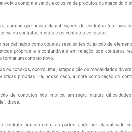
envolvia compra e venda exclusiva de produtos da marca da dist
zze, afirmou que novas classificações de contratos têm surgid
rencia os contratos mistos e os contratos coligados.
 ser definidos como aqueles resultantes da junção de elemento
ísticas próprias e inconfundíveis em relação aos contratos r
a formar um contrato novo.
dos ou conexos, ocorre uma justaposição de modalidades divers
ísticas próprias. Há, nesse caso, a mera combinação de contr
ção de contratos não implica, em regra, muitas dificuldades
e”, disse.
 o contrato firmado entre as partes pode ser classificado 
 firmado um acordo de sublocação com diversos outros pactos de 