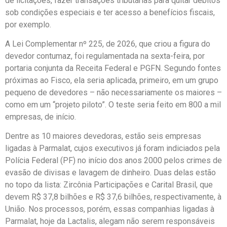
de licitações, fazer transações tributárias para quitar débitos
sob condições especiais e ter acesso a benefícios fiscais,
por exemplo.
A Lei Complementar nº 225, de 2026, que criou a figura do
devedor contumaz, foi regulamentada na sexta-feira, por
portaria conjunta da Receita Federal e PGFN. Segundo fontes
próximas ao Fisco, ela seria aplicada, primeiro, em um grupo
pequeno de devedores – não necessariamente os maiores –
como em um “projeto piloto”. O teste seria feito em 800 a mil
empresas, de início.
Dentre as 10 maiores devedoras, estão seis empresas
ligadas à Parmalat, cujos executivos já foram indiciados pela
Polícia Federal (PF) no início dos anos 2000 pelos crimes de
evasão de divisas e lavagem de dinheiro. Duas delas estão
no topo da lista: Zircônia Participações e Carital Brasil, que
devem R$ 37,8 bilhões e R$ 37,6 bilhões, respectivamente, à
União. Nos processos, porém, essas companhias ligadas à
Parmalat, hoje da Lactalis, alegam não serem responsáveis