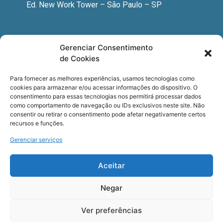
Ed. New Work Tower – São Paulo – SP
Newsletter
Gerenciar Consentimento
de Cookies
Quer receber nossa newsletter com notícias
especializadas, cursos e eventos?
Para fornecer as melhores experiências, usamos tecnologias como
cookies para armazenar e/ou acessar informações do dispositivo. O
Registre seu email.
consentimento para essas tecnologias nos permitirá processar dados
como comportamento de navegação ou IDs exclusivos neste site. Não
consentir ou retirar o consentimento pode afetar negativamente certos
recursos e funções.
Gerenciar serviços
Termos de uso
e a
Política de privacidade
.
Aceitar
Negar
Ver preferências