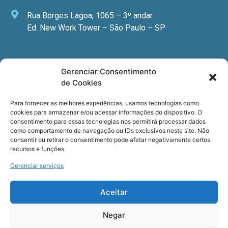
Rua Borges Lagoa, 1065 – 3º andar
Ed. New Work Tower – São Paulo – SP
Newsletter
Gerenciar Consentimento
de Cookies
Quer receber nossa newsletter com notícias
especializadas, cursos e eventos?
Para fornecer as melhores experiências, usamos tecnologias como
cookies para armazenar e/ou acessar informações do dispositivo. O
Registre seu email.
consentimento para essas tecnologias nos permitirá processar dados
como comportamento de navegação ou IDs exclusivos neste site. Não
consentir ou retirar o consentimento pode afetar negativamente certos
recursos e funções.
Gerenciar serviços
Termos de uso
e a
Política de privacidade
.
Aceitar
Negar