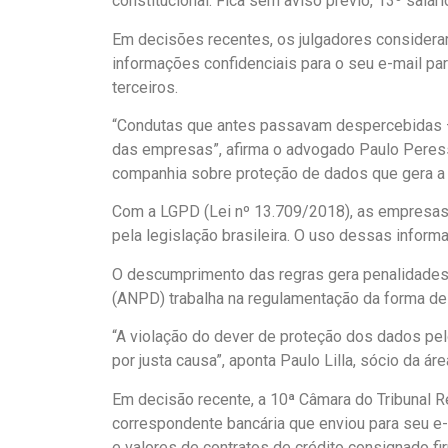
constitucional. Fica sem aviso prévio, 13º sal
Em decisões recentes, os julgadores considerar
informações confidenciais para o seu e-mail pa
terceiros.
“Condutas que antes passavam despercebidas –
das empresas”, afirma o advogado Paulo Peressi
companhia sobre proteção de dados que gera a 
Com a LGPD (Lei nº 13.709/2018), as empresas 
pela legislação brasileira. O uso dessas inform
O descumprimento das regras gera penalidades 
(ANPD) trabalha na regulamentação da forma de 
“A violação do dever de proteção dos dados pel
por justa causa”, aponta Paulo Lilla, sócio da á
Em decisão recente, a 10ª Câmara do Tribunal R
correspondente bancária que enviou para seu e-
e valores de contratos de crédito consignado f