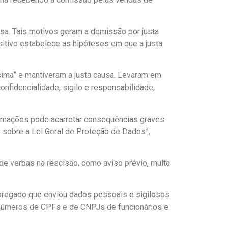
esa. Tais motivos geram a demissão por justa
sitivo estabelece as hipóteses em que a justa
sima” e mantiveram a justa causa. Levaram em
nfidencialidade, sigilo e responsabilidade,
ormações pode acarretar consequências graves
e sobre a Lei Geral de Proteção de Dados”,
rde verbas na rescisão, como aviso prévio, multa
mpregado que enviou dados pessoais e sigilosos
am números de CPFs e de CNPJs de funcionários e