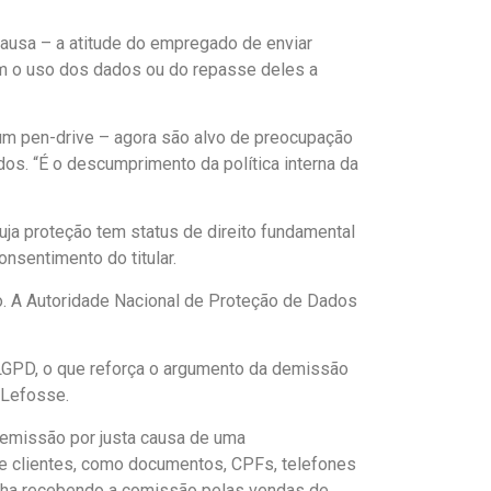
causa – a atitude do empregado de enviar
om o uso dos dados ou do repasse deles a
m pen-drive – agora são alvo de preocupação
os. “É o descumprimento da política interna da
ja proteção tem status de direito fundamental
nsentimento do titular.
. A Autoridade Nacional de Proteção de Dados
 LGPD, o que reforça o argumento da demissão
o Lefosse.
demissão por justa causa de uma
de clientes, como documentos, CPFs, telefones
vinha recebendo a comissão pelas vendas de