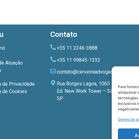
u
Contato
rio
+55 11 2246-3888
+55 11 99845-1332
de Atuação
o
contato@cerveiraadvogados.com.br
Rua Borges Lagoa, 1065 – 3º andar
a de Privacidade
Para fornec
Ed. New Work Tower – São Paulo –
ca de Cookies
armazenar e
tecnologias
SP
exclusivos n
negativamen
Gerenciar s
A