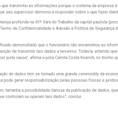
u que transmitiu as informações porque o sistema da empresa trav
 que seu supervisor demorou a responder sobre o que fazer dian
nça proferida na 43ª Vara do Trabalho da capital paulista (pr
ermo de Confidencialidade e Adesão à Política de Segurança d
 ficado demonstrado que o funcionário não encaminhou as inform
tenção de transmitir tais dados a terceiros. Todavia, entendo qu
por justa causa”, afirma a juíza Camila Costa Koerich, no trech
ração de dados tem se tornado uma grande commodity da economia
 pode gerar responsabilização pelas pessoas físicas e jurídica
, tamanha a possibilidade danosa da publicação de dados, que 
que controlam ou operam tais dados”, conclui.