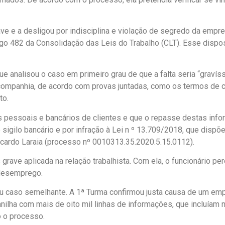
ave e a desligou por indisciplina e violação de segredo da empr
igo 482 da Consolidação das Leis do Trabalho (CLT). Esse dispo
analisou o caso em primeiro grau de que a falta seria “gravís
 companhia, de acordo com provas juntadas, como os termos de co
to.
s pessoais e bancários de clientes e que o repasse destas inf
sigilo bancário e por infração à Lei n º 13.709/2018, que dispõ
Ricardo Laraia (processo nº 0010313.35.2020.5.15.0112).
grave aplicada na relação trabalhista. Com ela, o funcionário pe
-desemprego.
ou caso semelhante. A 1ª Turma confirmou justa causa de um e
lanilha com mais de oito mil linhas de informações, que incluí
 o processo.