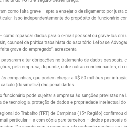
ário, multa do FGTS e seguro-desemprego.
am como falta grave – apta a ensejar o desligamento por justa 
rticular. Isso independentemente do propósito do funcionário c
 como repassar dados para o e-mail pessoal ou gravá-los em u
n, counsel da prática trabalhista do escritório Lefosse Advogad
falta grave do empregado”, acrescenta.
passaram a ter obrigações no tratamento de dados pessoais, cu
ações, pela empresa, depende, entre outras condicionantes, do co
às companhias, que podem chegar a R$ 50 milhões por infração
cálculo (dosimetria) das penalidades.
o funcionário pode sujeitar a empresa às sanções previstas na
rea de tecnologia, proteção de dados e propriedade intelectual d
egional do Trabalho (TRT) de Campinas (15ª Região) confirmou 
mail particular – e com cópia para terceiros – dados pessoais 
irmados. De acordo com o processo, ela pretendia verificar se 