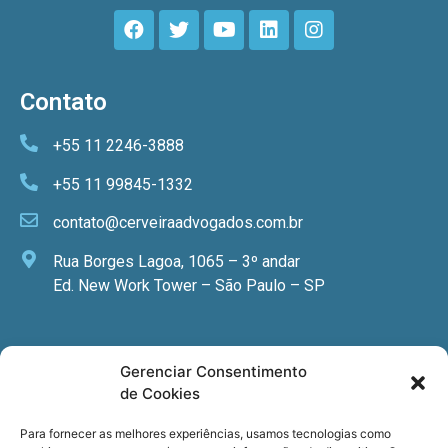
Contato
+55 11 2246-3888
+55 11 99845-1332
contato@cerveiraadvogados.com.br
Rua Borges Lagoa, 1065 – 3º andar
Ed. New Work Tower – São Paulo – SP
Newsletter
Gerenciar Consentimento
de Cookies
Quer receber nossa newsletter com notícias
especializadas, cursos e eventos?
Para fornecer as melhores experiências, usamos tecnologias como