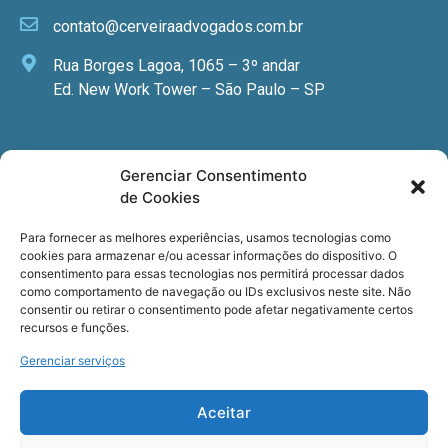
contato@cerveiraadvogados.com.br
Rua Borges Lagoa, 1065 – 3º andar
Ed. New Work Tower – São Paulo – SP
Newsletter
Gerenciar Consentimento
de Cookies
Quer receber nossa newsletter com notícias
especializadas, cursos e eventos?
Para fornecer as melhores experiências, usamos tecnologias como
cookies para armazenar e/ou acessar informações do dispositivo. O
Registre seu email.
consentimento para essas tecnologias nos permitirá processar dados
como comportamento de navegação ou IDs exclusivos neste site. Não
consentir ou retirar o consentimento pode afetar negativamente certos
recursos e funções.
Gerenciar serviços
Termos de uso
e a
Política de privacidade
.
Aceitar