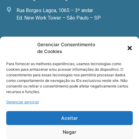
Rua Borges Lagoa, 1065 – 3º andar
Ed. New Work Tower – São Paulo – SP
Newsletter
Gerenciar Consentimento
de Cookies
Quer receber nossa newsletter com notícias
especializadas, cursos e eventos?
Para fornecer as melhores experiências, usamos tecnologias como
cookies para armazenar e/ou acessar informações do dispositivo. O
Registre seu email.
consentimento para essas tecnologias nos permitirá processar dados
como comportamento de navegação ou IDs exclusivos neste site. Não
consentir ou retirar o consentimento pode afetar negativamente certos
recursos e funções.
Gerenciar serviços
Termos de uso
e a
Política de privacidade
.
Aceitar
Negar