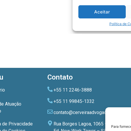
u
Contato
rio
+55 11 2246-3888
+55 11 99845-1332
de Atuação
o
contato@cerveiraadvogados.com.br
Rua Borges Lagoa, 1065 – 3º andar
a de Privacidade
Para fornec
Ed. New Work Tower – São Paulo –
ca de Cookies