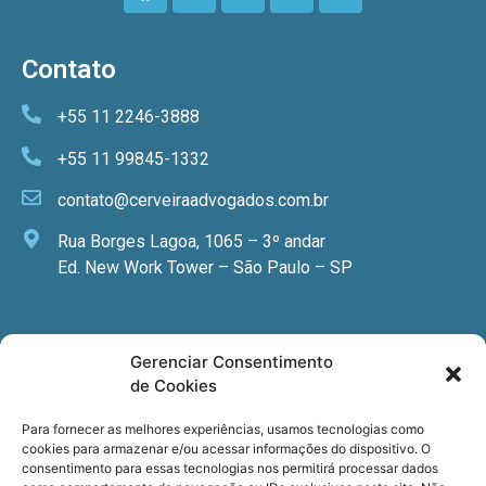
Contato
+55 11 2246-3888
+55 11 99845-1332
contato@cerveiraadvogados.com.br
Rua Borges Lagoa, 1065 – 3º andar
Ed. New Work Tower – São Paulo – SP
Newsletter
Gerenciar Consentimento
de Cookies
Quer receber nossa newsletter com notícias
especializadas, cursos e eventos?
Para fornecer as melhores experiências, usamos tecnologias como
cookies para armazenar e/ou acessar informações do dispositivo. O
Registre seu email.
consentimento para essas tecnologias nos permitirá processar dados