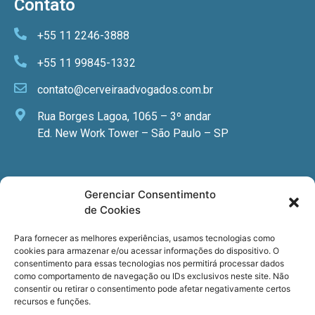
Contato
+55 11 2246-3888
+55 11 99845-1332
contato@cerveiraadvogados.com.br
Rua Borges Lagoa, 1065 – 3º andar
Ed. New Work Tower – São Paulo – SP
Newsletter
Gerenciar Consentimento
de Cookies
Quer receber nossa newsletter com notícias
especializadas, cursos e eventos?
Para fornecer as melhores experiências, usamos tecnologias como
cookies para armazenar e/ou acessar informações do dispositivo. O
Registre seu email.
consentimento para essas tecnologias nos permitirá processar dados
como comportamento de navegação ou IDs exclusivos neste site. Não
consentir ou retirar o consentimento pode afetar negativamente certos
recursos e funções.