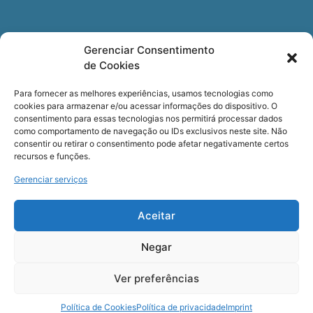
Newsletter
Gerenciar Consentimento
de Cookies
Quer receber nossa newsletter com notícias
especializadas, cursos e eventos?
Para fornecer as melhores experiências, usamos tecnologias como
cookies para armazenar e/ou acessar informações do dispositivo. O
Registre seu email.
consentimento para essas tecnologias nos permitirá processar dados
como comportamento de navegação ou IDs exclusivos neste site. Não
consentir ou retirar o consentimento pode afetar negativamente certos
recursos e funções.
Gerenciar serviços
Termos de uso
e a
Política de privacidade
.
Aceitar
Negar
Ver preferências
COPYRIGHT © Cerveira – Todos os Direitos Reservados
Política de Cookies
Política de privacidade
Imprint