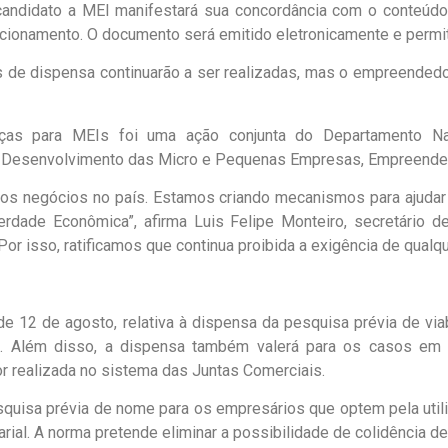
 candidato a MEI manifestará sua concordância com o conteúd
cionamento. O documento será emitido eletronicamente e permit
os de dispensa continuarão a ser realizadas, mas o empreendedo
ças para MEIs foi uma ação conjunta do Departamento Nac
 Desenvolvimento das Micro e Pequenas Empresas, Empreende
vos negócios no país. Estamos criando mecanismos para ajudar
erdade Econômica”, afirma Luis Felipe Monteiro, secretário d
Por isso, ratificamos que continua proibida a exigência de qualq
12 de agosto, relativa à dispensa da pesquisa prévia de viabi
al. Além disso, a dispensa também valerá para os casos em 
or realizada no sistema das Juntas Comerciais.
esquisa prévia de nome para os empresários que optem pela util
l. A norma pretende eliminar a possibilidade de colidência de n