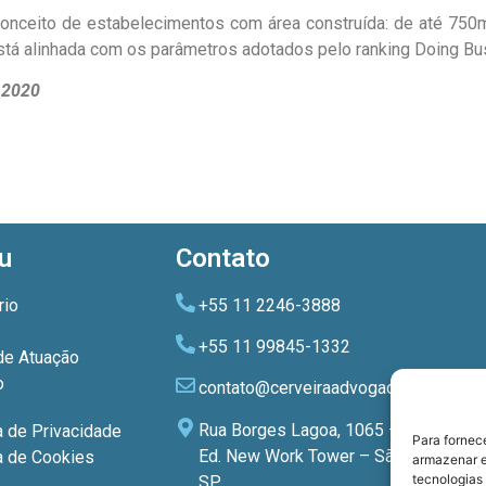
conceito de estabelecimentos com área construída: de até 750
tá alinhada com os parâmetros adotados pelo ranking Doing Bu
e 2020
u
Contato
rio
+55 11 2246-3888
+55 11 99845-1332
de Atuação
o
contato@cerveiraadvogados.com.br
Rua Borges Lagoa, 1065 – 3º andar
a de Privacidade
Para fornec
Ed. New Work Tower – São Paulo –
ca de Cookies
armazenar e
tecnologias
SP