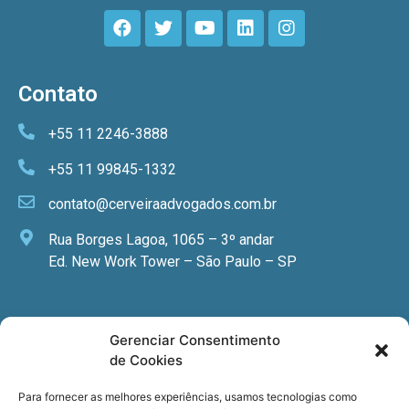
Contato
+55 11 2246-3888
+55 11 99845-1332
contato@cerveiraadvogados.com.br
Rua Borges Lagoa, 1065 – 3º andar
Ed. New Work Tower – São Paulo – SP
Newsletter
Gerenciar Consentimento
de Cookies
Quer receber nossa newsletter com notícias
especializadas, cursos e eventos?
Para fornecer as melhores experiências, usamos tecnologias como