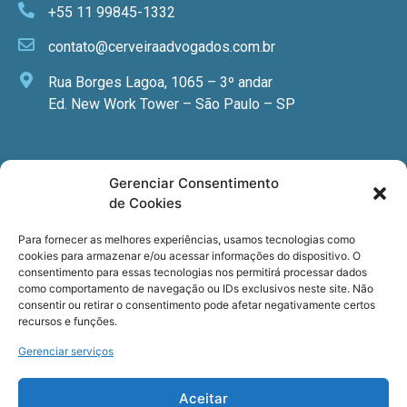
+55 11 99845-1332
contato@cerveiraadvogados.com.br
Rua Borges Lagoa, 1065 – 3º andar
Ed. New Work Tower – São Paulo – SP
Newsletter
Gerenciar Consentimento
de Cookies
Quer receber nossa newsletter com notícias
especializadas, cursos e eventos?
Para fornecer as melhores experiências, usamos tecnologias como
cookies para armazenar e/ou acessar informações do dispositivo. O
Registre seu email.
consentimento para essas tecnologias nos permitirá processar dados
como comportamento de navegação ou IDs exclusivos neste site. Não
consentir ou retirar o consentimento pode afetar negativamente certos
recursos e funções.
Gerenciar serviços
Termos de uso
e a
Política de privacidade
.
Aceitar