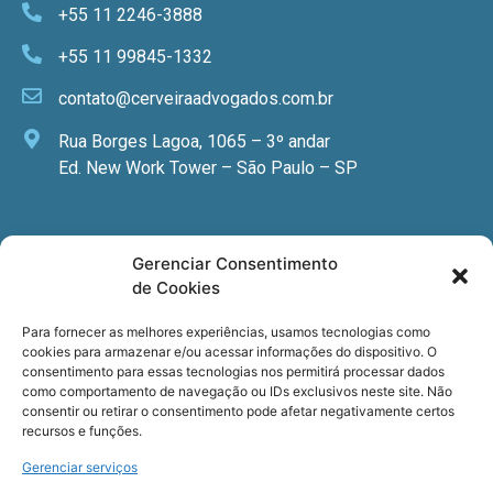
+55 11 2246-3888
+55 11 99845-1332
contato@cerveiraadvogados.com.br
Rua Borges Lagoa, 1065 – 3º andar
Ed. New Work Tower – São Paulo – SP
Newsletter
Gerenciar Consentimento
de Cookies
Quer receber nossa newsletter com notícias
especializadas, cursos e eventos?
Para fornecer as melhores experiências, usamos tecnologias como
cookies para armazenar e/ou acessar informações do dispositivo. O
Registre seu email.
consentimento para essas tecnologias nos permitirá processar dados
como comportamento de navegação ou IDs exclusivos neste site. Não
consentir ou retirar o consentimento pode afetar negativamente certos
recursos e funções.
Gerenciar serviços
Termos de uso
e a
Política de privacidade
.