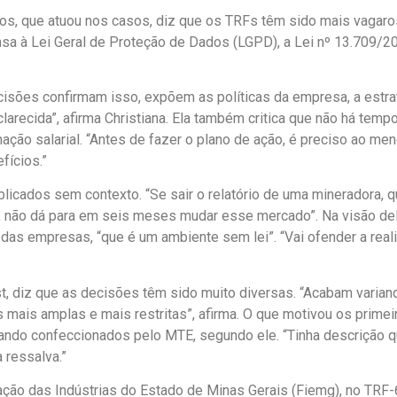
dos, que atuou nos casos, diz que os TRFs têm sido mais vagaro
nsa à Lei Geral de Proteção de Dados (LGPD), a Lei nº 13.709/2
ecisões confirmam isso, expõem as políticas da empresa, a estr
recida”, afirma Christiana. Ela também critica que não há tempo 
nação salarial. “Antes de fazer o plano de ação, é preciso ao m
fícios.”
ublicados sem contexto. “Se sair o relatório de uma mineradora,
s, não dá para em seis meses mudar esse mercado”. Na visão del
 das empresas, “que é um ambiente sem lei”. “Vai ofender a rea
est, diz que as decisões têm sido muito diversas. “Acabam var
ais amplas e mais restritas”, afirma. O que motivou os primeir
ando confeccionados pelo MTE, segundo ele. “Tinha descrição 
 ressalva.”
ração das Indústrias do Estado de Minas Gerais (Fiemg), no TRF-