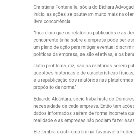
Christiana Fontenelle, sócia do Bichara Advoga
início, as ações se pautavam muito mais na ofe
livre concorrência.
“Fica claro que os relatórios publicados e as d
concorrente tinha sobre a empresa pode ser escla
um plano de ação para mitigar eventual discrimi
políticas da empresa, se são efetivas, e os bene
Outro problema, diz, são os relatórios serem p
questões históricas e de características física
é a republicação dos relatórios nas plataformas
propósito da norma.”
Eduardo Alcântara, sócio trabalhista do Demar
necessidade de cada empresa. Então tem ações m
dados informados saírem de forma incorreta qu
realidade e as empresas não podiam fazer essa
Ele lembra existir uma liminar favorável à Fede