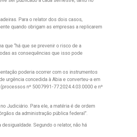
eve ser publicado a cada semestre, tanto no
deiras. Para o relator dos dois casos,
almente quando obrigam as empresas a replicarem
 que “há que se prevenir o risco de a
 todas as consequências que isso pode
lementação poderia ocorrer com os instrumentos
 de urgência concedida à Abia e converteu-a em
 (processos nº 5007991-77.2024.4.03.0000 e nº
o Judiciário. Para ele, a matéria é de ordem
órgãos da administração pública federal”.
a desigualdade. Segundo o relator, não há