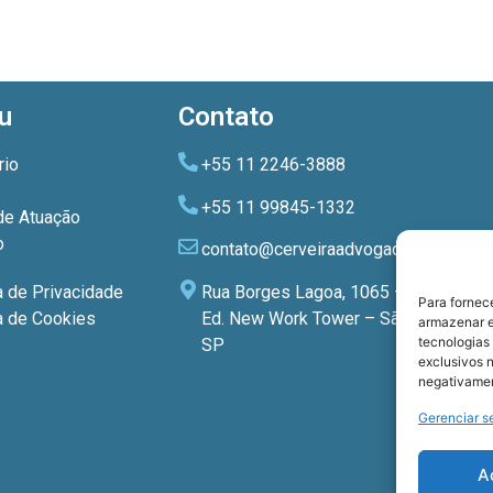
u
Contato
rio
+55 11 2246-3888
+55 11 99845-1332
de Atuação
o
contato@cerveiraadvogados.com.br
Rua Borges Lagoa, 1065 – 3º andar
a de Privacidade
Para fornec
Ed. New Work Tower – São Paulo –
ca de Cookies
armazenar e
tecnologias
SP
exclusivos n
negativamen
Gerenciar s
A