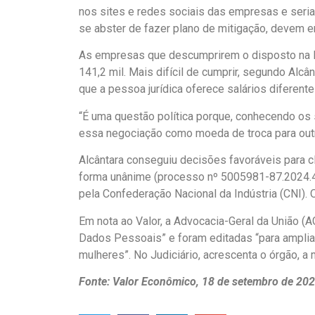
nos sites e redes sociais das empresas e seri
se abster de fazer plano de mitigação, devem en
As empresas que descumprirem o disposto na lei
141,2 mil. Mais difícil de cumprir, segundo Alcâ
que a pessoa jurídica oferece salários diferen
“É uma questão política porque, conhecendo os 
essa negociação como moeda de troca para out
Alcântara conseguiu decisões favoráveis para cl
forma unânime (processo nº 5005981-87.2024.4.0
pela Confederação Nacional da Indústria (CNI). 
Em nota ao Valor, a Advocacia-Geral da União (
Dados Pessoais” e foram editadas “para ampliar
mulheres”. No Judiciário, acrescenta o órgão, a
Fonte: Valor Econômico, 18 de setembro de 20