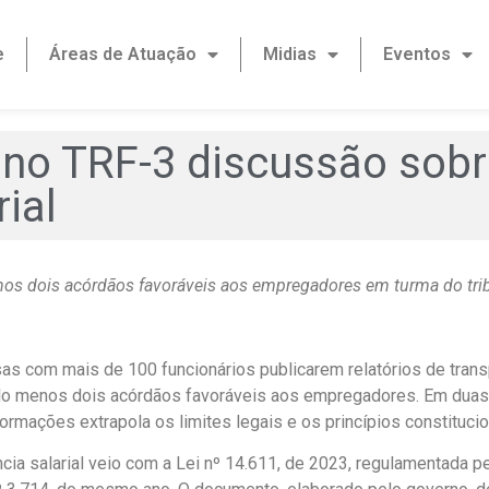
e
Áreas de Atuação
Midias
Eventos
o TRF-3 discussão sobre
ial
os dois acórdãos favoráveis aos empregadores em turma do trib
 com mais de 100 funcionários publicarem relatórios de trans
elo menos dois acórdãos favoráveis aos empregadores. Em duas
rmações extrapola os limites legais e os princípios constitucio
ncia salarial veio com a Lei nº 14.611, de 2023, regulamentada p