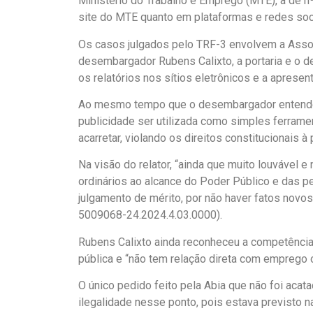
Ministério do Trabalho e Emprego (MTE), a de n
site do MTE quanto em plataformas e redes so
Os casos julgados pelo TRF-3 envolvem a Associ
desembargador Rubens Calixto, a portaria e o d
os relatórios nos sítios eletrônicos e a apresen
Ao mesmo tempo que o desembargador entende que
publicidade ser utilizada como simples ferram
acarretar, violando os direitos constitucionais à 
Na visão do relator, “ainda que muito louvável 
ordinários ao alcance do Poder Público e das p
julgamento de mérito, por não haver fatos nov
5009068-24.2024.4.03.0000).
Rubens Calixto ainda reconheceu a competência d
pública e “não tem relação direta com emprego o
O único pedido feito pela Abia que não foi acat
ilegalidade nesse ponto, pois estava previsto n