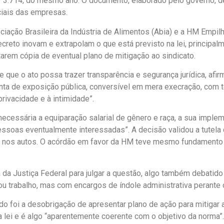
º 3.714, do mesmo ano. O documento, elaborado pelo governo, d
ciais das empresas.
ação Brasileira da Indústria de Alimentos (Abia) e a HM Empilha
ecreto inovam e extrapolam o que está previsto na lei, princip
tarem cópia de eventual plano de mitigação ao sindicato.
 o ato possa trazer transparência e segurança jurídica, afirma
enta de exposição pública, conversível em mera execração, com
privacidade e à intimidade”.
e necessária a equiparação salarial de gênero e raça, a sua imp
essoas eventualmente interessadas”. A decisão validou a tutela
os nos autos. O acórdão em favor da HM teve mesmo fundamento
a Justiça Federal para julgar a questão, algo também debatido n
u trabalho, mas com encargos de índole administrativa perante 
ado foi a desobrigação de apresentar plano de ação para mitigar 
a lei e é algo “aparentemente coerente com o objetivo da norma”.