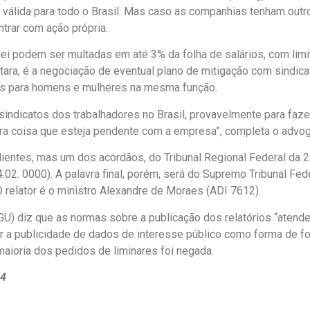
a válida para todo o Brasil. Mas caso as companhias tenham ou
trar com ação própria.
 podem ser multadas em até 3% da folha de salários, com limit
ntara, é a negociação de eventual plano de mitigação com sindica
tes para homens e mulheres na mesma função.
sindicatos dos trabalhadores no Brasil, provavelmente para faz
ra coisa que esteja pendente com a empresa”, completa o advo
ientes, mas um dos acórdãos, do Tribunal Regional Federal da 2
2. 0000). A palavra final, porém, será do Supremo Tribunal Fe
O relator é o ministro Alexandre de Moraes (ADI 7612).
AGU) diz que as normas sobre a publicação dos relatórios “atend
 a publicidade de dados de interesse público como forma de fo
 maioria dos pedidos de liminares foi negada.
24