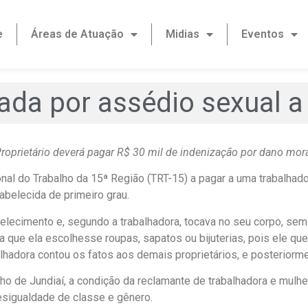
e
Áreas de Atuação
Midias
Eventos
da por assédio sexual a
roprietário deverá pagar R$ 30 mil de indenização por dano mor
al do Trabalho da 15ª Região (TRT-15) a pagar a uma trabalhado
belecida de primeiro grau.
elecimento e, segundo a trabalhadora, tocava no seu corpo, se
a que ela escolhesse roupas, sapatos ou bijuterias, pois ele qu
hadora contou os fatos aos demais proprietários, e posteriormen
alho de Jundiaí, a condição da reclamante de trabalhadora e mulh
desigualdade de classe e gênero.