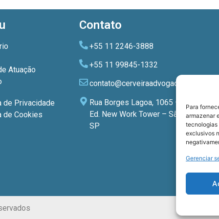
u
Contato
rio
+55 11 2246-3888
+55 11 99845-1332
de Atuação
o
contato@cerveiraadvogados.com.br
Rua Borges Lagoa, 1065 – 3º andar
a de Privacidade
Para fornec
Ed. New Work Tower – São Paulo –
ca de Cookies
armazenar e
tecnologias
SP
exclusivos n
negativamen
Gerenciar s
A
servados