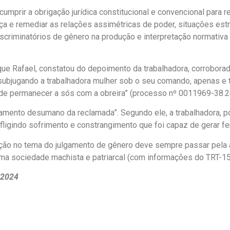
mprir a obrigação jurídica constitucional e convencional para re
ustiça e remediar as relações assimétricas de poder, situações e
criminatórios de gênero na produção e interpretação normativa e
que Rafael, constatou do depoimento da trabalhadora, corrobora
 subjugando a trabalhadora mulher sob o seu comando, apenas e 
o de permanecer a sós com a obreira” (processo nº 0011969-38.2
atamento desumano da reclamada”. Segundo ele, a trabalhadora, po
fligindo sofrimento e constrangimento que foi capaz de gerar fer
ão no tema do julgamento de gênero deve sempre passar pela an
ma sociedade machista e patriarcal (com informações do TRT-15
 2024